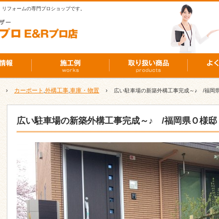
・リフォームの専門プロショップです。
›
カーポート
外構工事
車庫・物置
›
,
,
広い駐車場の新築外構工事完成～♪ /福岡
広い駐車場の新築外構工事完成～♪ /福岡県Ｏ様邸