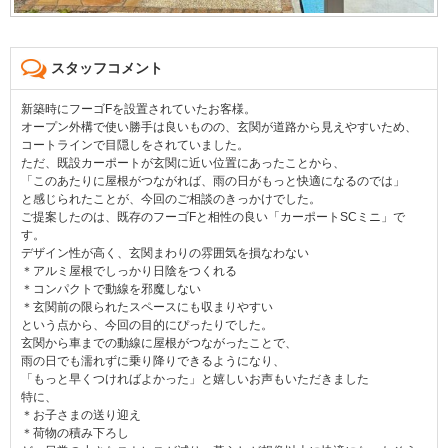
スタッフコメント
新築時にフーゴFを設置されていたお客様。
オープン外構で使い勝手は良いものの、玄関が道路から見えやすいため、
コートラインで目隠しをされていました。
ただ、既設カーポートが玄関に近い位置にあったことから、
「このあたりに屋根がつながれば、雨の日がもっと快適になるのでは」
と感じられたことが、今回のご相談のきっかけでした。
ご提案したのは、既存のフーゴFと相性の良い「カーポートSCミニ」で
す。
デザイン性が高く、玄関まわりの雰囲気を損なわない
＊アルミ屋根でしっかり日陰をつくれる
＊コンパクトで動線を邪魔しない
＊玄関前の限られたスペースにも収まりやすい
という点から、今回の目的にぴったりでした。
玄関から車までの動線に屋根がつながったことで、
雨の日でも濡れずに乗り降りできるようになり、
「もっと早くつければよかった」と嬉しいお声もいただきました
特に、
＊お子さまの送り迎え
＊荷物の積み下ろし