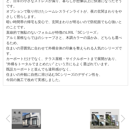
ど、日常の小さなストレスが減り、暮らしが想像以上に快適になったそう
です。
オプションで取り付けたシームレスラインライトが、夜の玄関まわりをや
さしく照らします。
暗い時間帯の帰宅も安心で、玄関まわりが明るいので防犯面でも心強いと
のことです。
直線的で無駄のないフォルムが特徴のLIXIL「SCシリーズ」
アルミ屋根ならではのシャープさと、木調カラーの温かみ、どちらも選べ
るため、
住まいの雰囲気に合わせて外構全体の印象を整えられる人気のシリーズで
す。
カーポートだけでなく、テラス屋根・サイクルポートまで展開があり、
“外構をトータルでまとめたい” という方にもよく選ばれています。
既設カーポートと並んでも違和感がなく、
住まいの外観に自然に溶け込むSCシリーズのデザイン性を、
今回の施工で改めて実感しました。