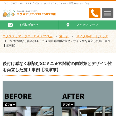
『エクステリア・プロ Ｅ＆Ｒプロ店』はエクステリア・リフォームの専門プロショップです。
お問い合わせ
アクセスマップ
エクステリア・プロ Ｅ＆Ｒプロ店
›
施工例
›
サイクルポート
テラス
,
›
後付け感なく馴染むSCミニ★玄関前の雨対策とデザイン性を両立した施工事例
【福津市】
後付け感なく馴染むSCミニ★玄関前の雨対策とデザイン性
を両立した施工事例【福津市】