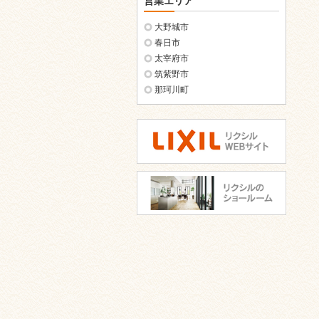
営業エリア
大野城市
春日市
太宰府市
筑紫野市
那珂川町