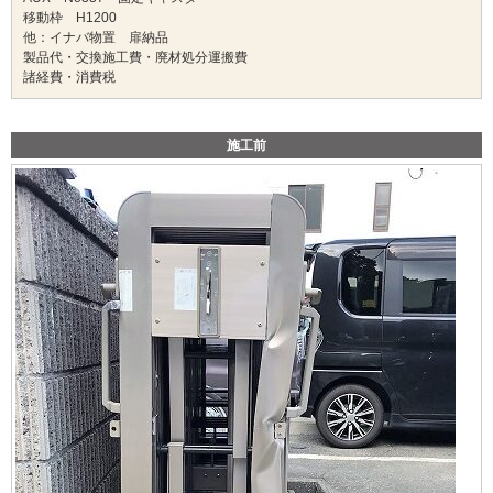
移動枠 H1200
他：イナバ物置 扉納品
製品代・交換施工費・廃材処分運搬費
諸経費・消費税
施工前