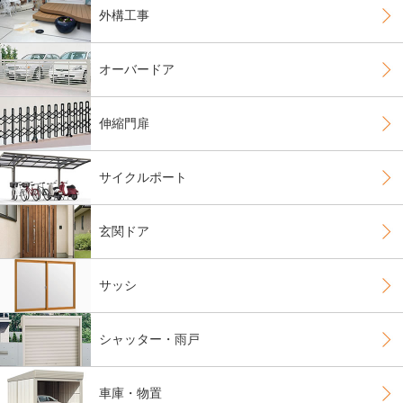
外構工事
オーバードア
伸縮門扉
サイクルポート
玄関ドア
サッシ
シャッター・雨戸
車庫・物置