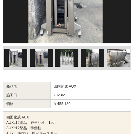
商品名
四国化成 AUX
施工日
2023/2
価格
￥455,180-
四国化成 AUX
AUXc12部品 戸当り柱 1set
AUXc12部品 稼働柱
AUX No337 固定キャスター