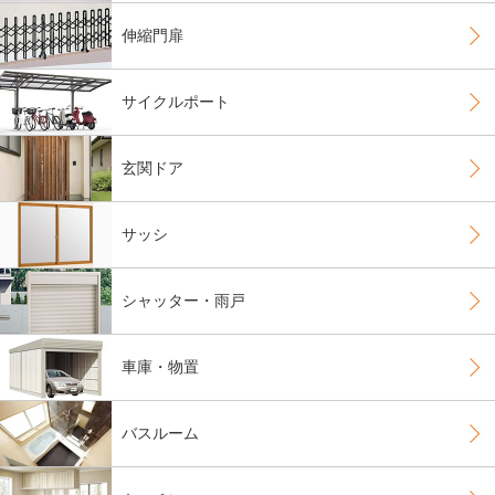
伸縮門扉
サイクルポート
玄関ドア
サッシ
シャッター・雨戸
車庫・物置
バスルーム