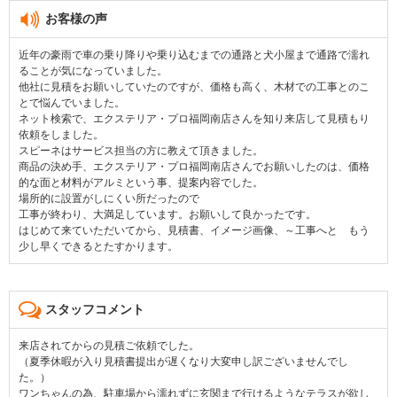
お客様の声
近年の豪雨で車の乗り降りや乗り込むまでの通路と犬小屋まで通路で濡れ
ることが気になっていました。
他社に見積をお願いしていたのですが、価格も高く、木材での工事とのこ
とで悩んでいました。
ネット検索で、エクステリア・プロ福岡南店さんを知り来店して見積もり
依頼をしました。
スピーネはサービス担当の方に教えて頂きました。
商品の決め手、エクステリア・プロ福岡南店さんでお願いしたのは、価格
的な面と材料がアルミという事、提案内容でした。
場所的に設置がしにくい所だったので
工事が終わり、大満足しています。お願いして良かったです。
はじめて来ていただいてから、見積書、イメージ画像、～工事へと もう
少し早くできるとたすかります。
スタッフコメント
来店されてからの見積ご依頼でした。
（夏季休暇が入り見積書提出が遅くなり大変申し訳ございませんでし
た。）
ワンちゃんの為、駐車場から濡れずに玄関まで行けるようなテラスが欲し