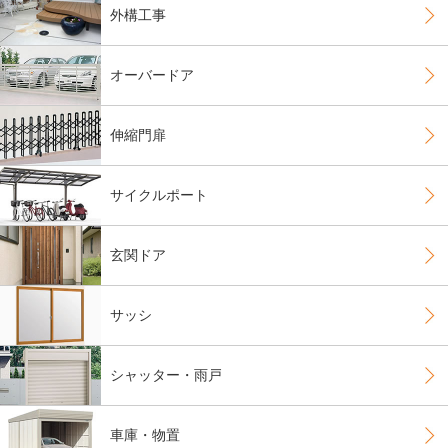
外構工事
オーバードア
伸縮門扉
サイクルポート
玄関ドア
サッシ
シャッター・雨戸
車庫・物置