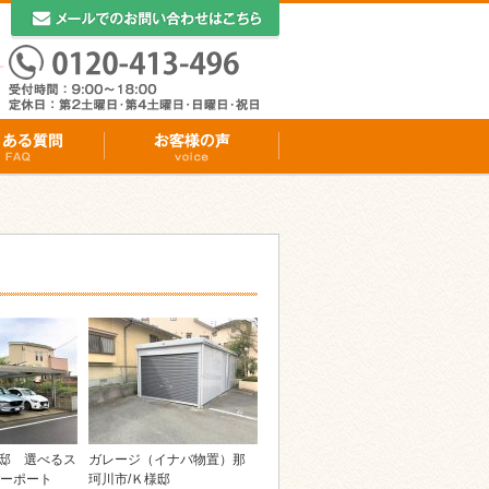
邸 選べるス
ガレージ（イナバ物置）那
ーポート
珂川市/Ｋ様邸