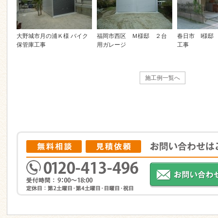
大野城市月の浦Ｋ様 バイク
福岡市西区 Ｍ様邸 ２台
春日市 I様邸
保管庫工事
用ガレージ
工事
施工例一覧へ