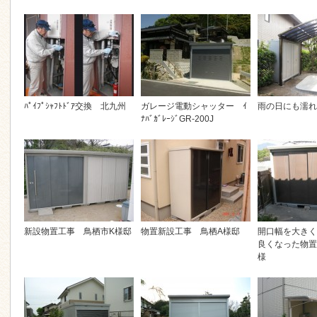
ﾊﾟｲﾌﾟｼｬﾌﾄﾄﾞｱ交換 北九州
ガレージ電動シャッター ｲ
雨の日にも濡れ
ﾅﾊﾞｶﾞﾚｰｼﾞGR-200J
新設物置工事 鳥栖市K様邸
物置新設工事 鳥栖A様邸
開口幅を大きく
良くなった物置
様