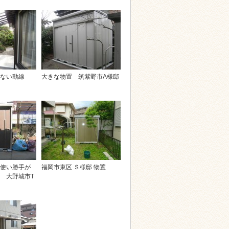
ない動線
大きな物置 筑紫野市A様邸
使い勝手が
福岡市東区 Ｓ様邸 物置
 大野城市T