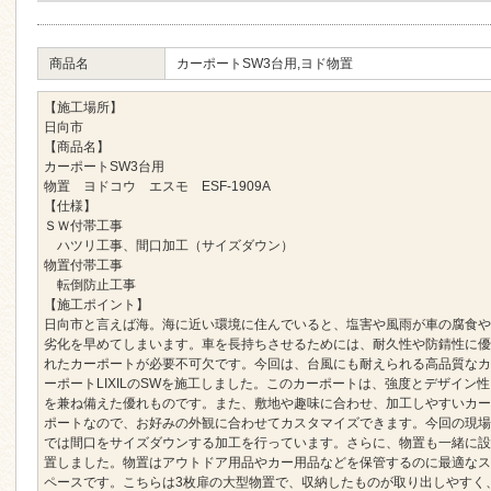
商品名
カーポートSW3台用,ヨド物置
【施工場所】
日向市
【商品名】
カーポートSW3台用
物置 ヨドコウ エスモ ESF-1909A
【仕様】
ＳＷ付帯工事
ハツリ工事、間口加工（サイズダウン）
物置付帯工事
転倒防止工事
【施工ポイント】
日向市と言えば海。海に近い環境に住んでいると、塩害や風雨が車の腐食や
劣化を早めてしまいます。車を長持ちさせるためには、耐久性や防錆性に優
れたカーポートが必要不可欠です。今回は、台風にも耐えられる高品質なカ
ーポートLIXILのSWを施工しました。このカーポートは、強度とデザイン性
を兼ね備えた優れものです。また、敷地や趣味に合わせ、加工しやすいカー
ポートなので、お好みの外観に合わせてカスタマイズできます。今回の現場
では間口をサイズダウンする加工を行っています。さらに、物置も一緒に設
置しました。物置はアウトドア用品やカー用品などを保管するのに最適なス
ペースです。こちらは3枚扉の大型物置で、収納したものが取り出しやすく