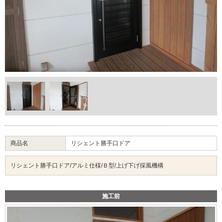
商品名
リシェント勝手口ドア
リシェント勝手口ドア/アルミ仕様/Ｂ型/上げ下げ採風機構
施工前