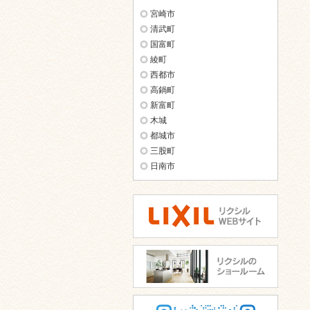
宮崎市
清武町
国富町
綾町
西都市
高鍋町
新富町
木城
都城市
三股町
日南市