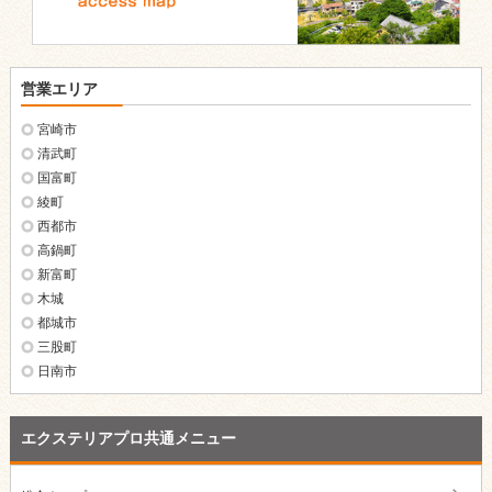
営業エリア
宮崎市
清武町
国富町
綾町
西都市
高鍋町
新富町
木城
都城市
三股町
日南市
エクステリアプロ共通メニュー