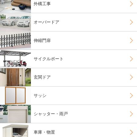
外構工事
オーバードア
伸縮門扉
サイクルポート
玄関ドア
サッシ
シャッター・雨戸
車庫・物置