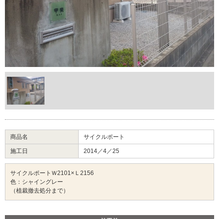
商品名
サイクルポート
施工日
2014／4／25
サイクルポートＷ2101×Ｌ2156
色：シャイングレー
（植裁撤去処分まで）