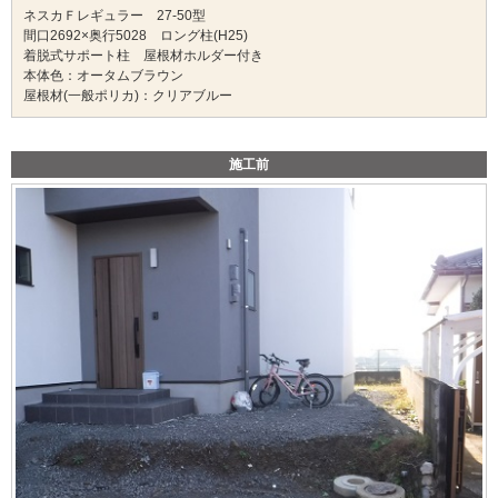
ネスカＦレギュラー 27-50型
間口2692×奥行5028 ロング柱(H25)
着脱式サポート柱 屋根材ホルダー付き
本体色：オータムブラウン
屋根材(一般ポリカ)：クリアブルー
施工前