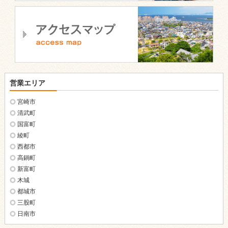
営業エリア
宮崎市
清武町
国富町
綾町
西都市
高鍋町
新富町
木城
都城市
三股町
日南市