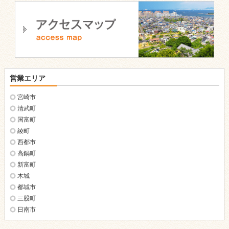
営業エリア
宮崎市
清武町
国富町
綾町
西都市
高鍋町
新富町
木城
都城市
三股町
日南市