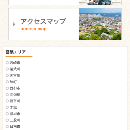
営業エリア
宮崎市
清武町
国富町
綾町
西都市
高鍋町
新富町
木城
都城市
三股町
日南市