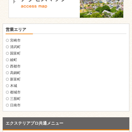
営業エリア
宮崎市
清武町
国富町
綾町
西都市
高鍋町
新富町
木城
都城市
三股町
日南市
エクステリアプロ共通メニュー