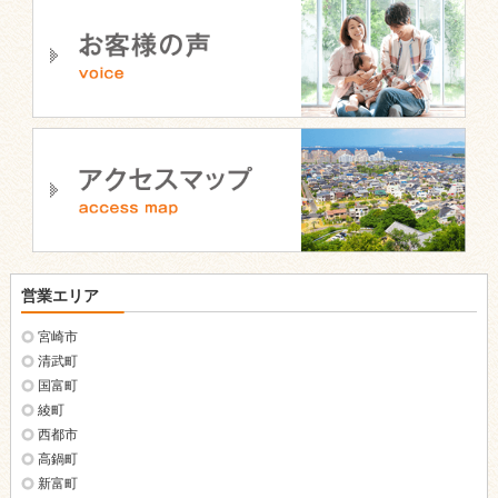
営業エリア
宮崎市
清武町
国富町
綾町
西都市
高鍋町
新富町