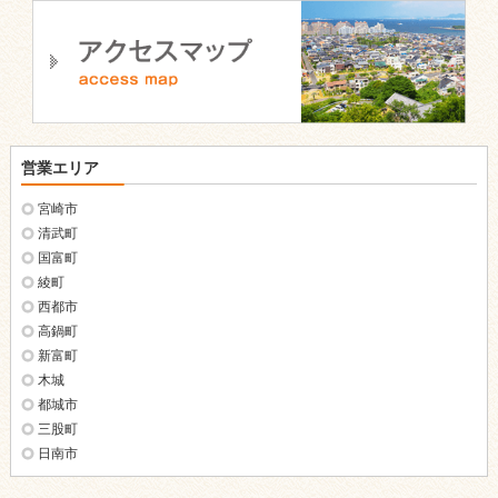
営業エリア
宮崎市
清武町
国富町
綾町
西都市
高鍋町
新富町
木城
都城市
三股町
日南市