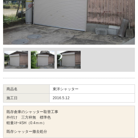
商品名
東洋シャッター
施工日
2016.5.12
既存倉庫のシャッター取替工事
外付け 三方枠無 標準色
軽量ｽﾁｰﾙSH（0.4ｍｍ）
既存シャッター撤去処分