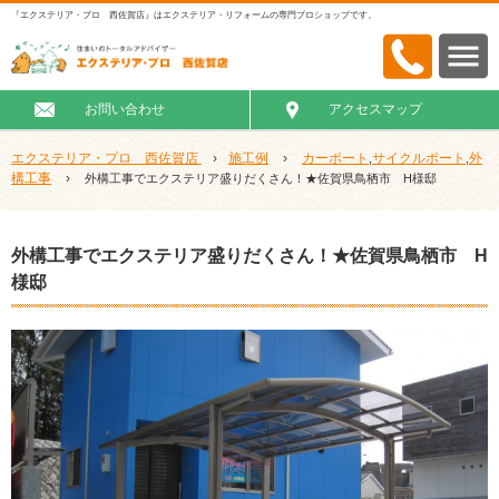
『エクステリア・プロ 西佐賀店』はエクステリア・リフォームの専門プロショップです。
お問い合わせ
アクセスマップ
エクステリア・プロ 西佐賀店
›
施工例
›
カーポート
サイクルポート
外
,
,
構工事
›
外構工事でエクステリア盛りだくさん！★佐賀県鳥栖市 H様邸
外構工事でエクステリア盛りだくさん！★佐賀県鳥栖市 H
様邸