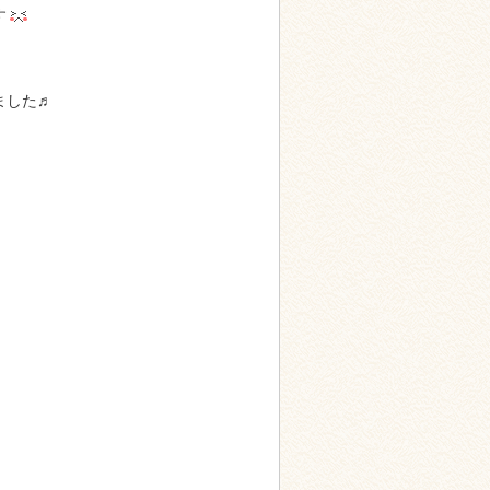
す
ました♬