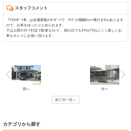
スタッフコメント
「ﾃﾘｵｽﾎﾟｰﾄⅢ」は金属屋根のｶｰﾎﾟｰﾄで、ｻｲｽﾞが横幅6ｍ×奥行き6ｍあります
ので、お車をゆったりとめられます。
下は土間ｺﾝｸﾘｰﾄ打設で駐車もｽﾑｰｽﾞ、雨の日でもﾀｲﾔが汚れにくく新しいお
車もキレイにお使い頂けます。
前へ
次へ
施工例一覧へ
カテゴリから探す