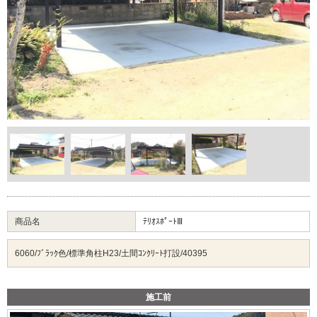
商品名
ﾃﾘｵｽﾎﾟｰﾄⅢ
6060/ﾌﾞﾗｯｸ色/標準角柱H23/土間ｺﾝｸﾘｰﾄ打設/40395
施工前