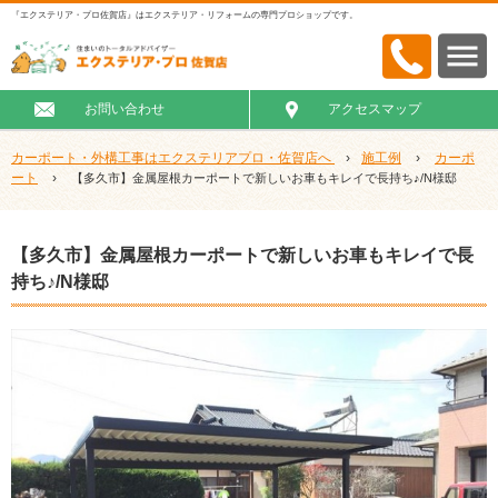
『エクステリア・プロ佐賀店』はエクステリア・リフォームの専門プロショップです。
お問い合わせ
アクセスマップ
カーポート・外構工事はエクステリアプロ・佐賀店へ
›
施工例
›
カーポ
ート
›
【多久市】金属屋根カーポートで新しいお車もキレイで長持ち♪/N様邸
【多久市】金属屋根カーポートで新しいお車もキレイで長
持ち♪/N様邸