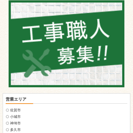
営業エリア
佐賀市
小城市
神埼市
多久市