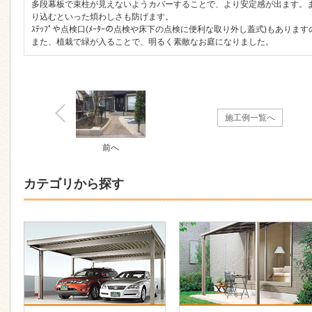
多段幕板で束柱が見えないようカバーすることで、より安定感が出ます。ま
り込むといった煩わしさも防げます。
ｽﾃｯﾌﾟや点検口(ﾒｰﾀｰの点検や床下の点検に便利な取り外し蓋式)もありますの
また、植栽で緑が入ることで、明るく素敵なお庭になりました。
施工例一覧へ
前へ
カテゴリから探す