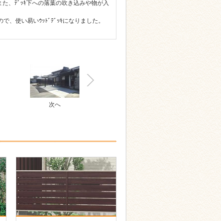
た、ﾃﾞｯｷ下への落葉の吹き込みや物が入
で、使い易いｳｯﾄﾞﾃﾞｯｷになりました。
次へ