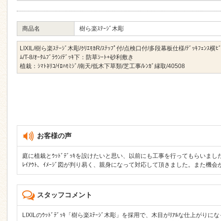
商品名
樹ら楽ｽﾃｰｼﾞ木彫
LIXIL/樹ら楽ｽﾃｰｼﾞ木彫/ｸﾘｴﾓｶR/ｽﾃｯﾌﾟ付/点検口付/多段幕板仕様/ﾃﾞｯｷﾌｪﾝｽ横ﾋﾞ
ﾑ/T-8/ｵｰﾀﾑﾌﾞﾗｳﾝ/ﾃﾞｯｷ下：防草ｼｰﾄ+砂利敷き
植栽：ｼﾏﾄﾈﾘｺ/ｲﾛﾊﾓﾐｼﾞ/南天/低木下草類/芝工事/ﾚﾝｶﾞ縁取/40508
お客様の声
庭に植栽とｳｯﾄﾞﾃﾞｯｷを設けたいと思い、以前にも工事を行ってもらいま
ﾚｲｱｳﾄ、ｲﾒｰｼﾞ図が判り易く、親身になって対応して頂きました。また機
スタッフコメント
LIXILのｳｯﾄﾞﾃﾞｯｷ「樹ら楽ｽﾃｰｼﾞ木彫」を採用で、木目がﾘｱﾙな仕上がり