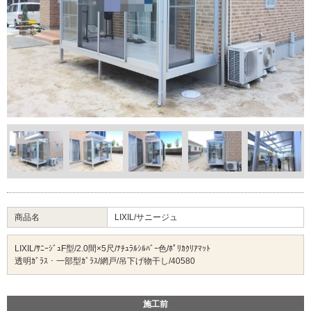
商品名
LIXIL/サニージュ
LIXIL/ｻﾆｰｼﾞｭF型/2.0間×5尺/ﾅﾁｭﾗﾙｼﾙﾊﾞｰ色/ﾎﾟﾘｶｸﾘｱﾏｯﾄ
透明ｶﾞﾗｽ・一部型ｶﾞﾗｽ/網戸/吊下げ物干し/40580
施工前