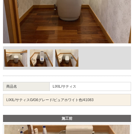
商品名
LIXIL/サティス
LIXIL/サティスG/G6グレード/ピュアホワイト色/41083
施工前