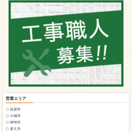
営業エリア
佐賀市
小城市
神埼市
多久市