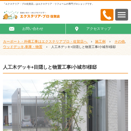
『エクステリア・プロ佐賀店』はエクステリア・リフォームの専門プロショップです。
お問い合わせ
アクセスマップ
カーポート・外構工事はエクステリアプロ・佐賀店へ
›
施工例
›
その他
,
ウッドデッキ
車庫・物置
›
,
人工木デッキ+目隠しと物置工事/小城市I様邸
人工木デッキ+目隠しと物置工事/小城市I様邸