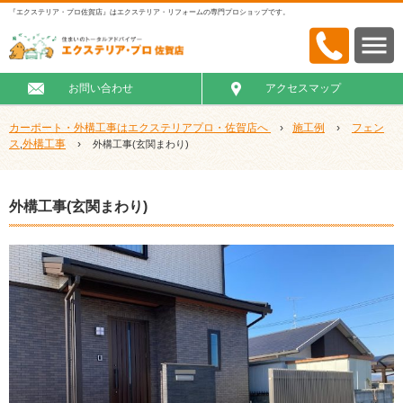
『エクステリア・プロ佐賀店』はエクステリア・リフォームの専門プロショップです。
お問い合わせ
アクセスマップ
カーポート・外構工事はエクステリアプロ・佐賀店へ
›
施工例
›
フェン
ス
外構工事
›
,
外構工事(玄関まわり)
外構工事(玄関まわり)