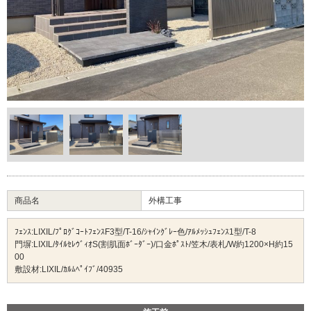
商品名
外構工事
ﾌｪﾝｽ:LIXIL/ﾌﾟﾛｸﾞｺｰﾄﾌｪﾝｽF3型/T-16/ｼｬｲﾝｸﾞﾚｰ色/ｱﾙﾒｯｼｭﾌｪﾝｽ1型/T-8
門塀:LIXIL/ﾀｲﾙｾﾚｳﾞｨｵS(割肌面ﾎﾞｰﾀﾞｰ)/口金ﾎﾟｽﾄ/笠木/表札/W約1200×H約15
00
敷設材:LIXIL/ｶﾙﾑﾍﾟｲﾌﾞ/40935