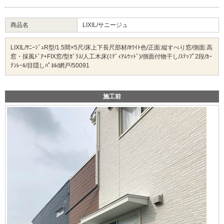
商品名
LIXIL/サニージュ
LIXIL/ｻﾆｰｼﾞｭR型/1.5間×5尺/床上下長尺部材/ﾎﾜｲﾄ色/正面:縦すべり窓/側面:高
窓・採風ﾄﾞｱ+FIX窓/型ｶﾞﾗｽ/人工木床(ﾐﾃﾞｨｱﾑｳｯﾄﾞ)/側面付物干し/ｽﾃｯﾌﾟ2段/ｶｰ
ﾃﾝﾚｰﾙ/目隠しﾊﾟﾈﾙ/網戸/50091
施工前