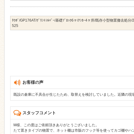
ﾀｸﾎﾞ/GP176AT/ｸﾞﾘﾝﾄｼﾙﾊﾞｰ/基礎ﾌﾞﾛｯｸ6ヶ/ｱﾝｶｰ4ヶ所/既存小型物置撤去処分/
525
お客様の声
既設の倉庫に不具合が生じたため、取替えを検討していました。近隣の現
スタッフコメント
M様、この度はご依頼頂きありがとうございました。
たて置きタイプの物置で、ネット棚は市販のフック等を使ってカゴ棚やハ