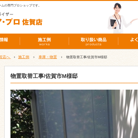
ームの専門プロショップです。
賀店へ
›
施工例
›
車庫・物置
›
物置取替工事/佐賀市M様邸
物置取替工事/佐賀市M様邸