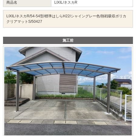
商品名
LIXIL/ネスカR
LIXIL/ネスカR/54-54型/標準はしらH22/シャイングレー色/熱戦吸収ポリカ
クリアマットS/50427
施工前