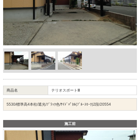
商品名
テリオスポートⅢ
5530/標準高4本柱/遮光/ﾌﾞﾗｯｸ色/ｻｲﾄﾞﾊﾟﾈﾙ(ﾌﾞﾙｰｽﾓｰｸ)2段/20554
施工前