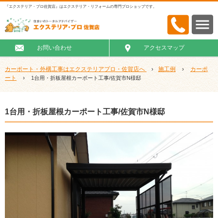
『エクステリア・プロ佐賀店』はエクステリア・リフォームの専門プロショップです。
お問い合わせ
アクセスマップ
カーポート・外構工事はエクステリアプロ・佐賀店へ
›
施工例
›
カーポ
ート
›
1台用・折板屋根カーポート工事/佐賀市N様邸
1台用・折板屋根カーポート工事/佐賀市N様邸