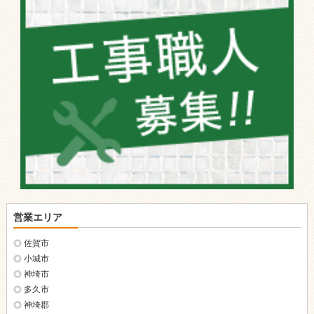
営業エリア
佐賀市
小城市
神埼市
多久市
神埼郡