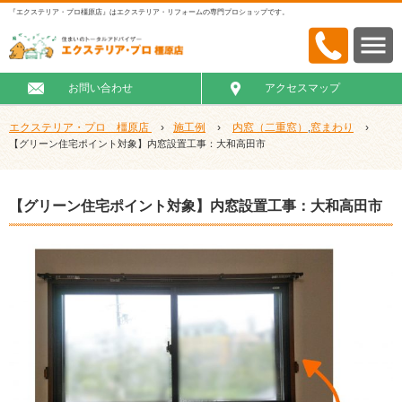
『エクステリア・プロ橿原店』はエクステリア・リフォームの専門プロショップです。
お問い合わせ
アクセスマップ
エクステリア・プロ 橿原店
›
施工例
›
内窓（二重窓）
窓まわり
›
,
【グリーン住宅ポイント対象】内窓設置工事：大和高田市
【グリーン住宅ポイント対象】内窓設置工事：大和高田市