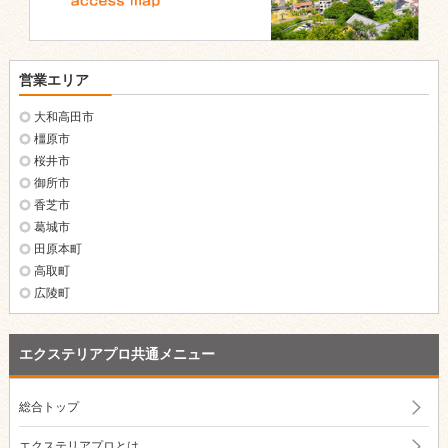
営業エリア
大和高田市
橿原市
桜井市
御所市
香芝市
葛城市
田原本町
高取町
広陵町
エクステリアプロ共通メニュー
総合トップ
エクステリアプロとは