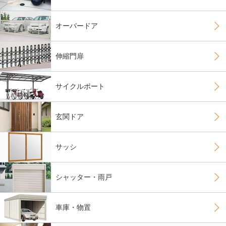
オーバードア
伸縮門扉
サイクルポート
玄関ドア
サッシ
シャッター・雨戸
車庫・物置