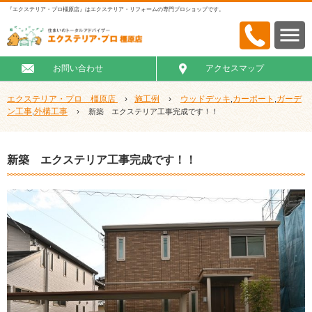
『エクステリア・プロ橿原店』はエクステリア・リフォームの専門プロショップです。
お問い合わせ
アクセスマップ
エクステリア・プロ 橿原店
›
施工例
›
ウッドデッキ
カーポート
ガーデ
,
,
ン工事
外構工事
›
,
新築 エクステリア工事完成です！！
新築 エクステリア工事完成です！！