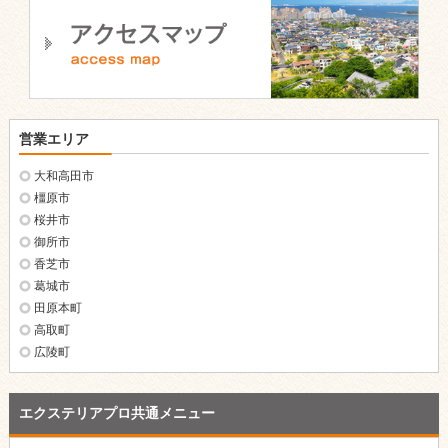
営業エリア
大和高田市
橿原市
桜井市
御所市
香芝市
葛城市
田原本町
高取町
広陵町
エクステリアプロ共通メニュー