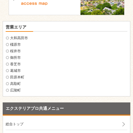
営業エリア
大和高田市
橿原市
桜井市
御所市
香芝市
葛城市
田原本町
高取町
広陵町
エクステリアプロ共通メニュー
総合トップ