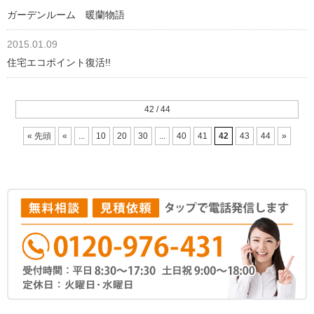
ガーデンルーム 暖蘭物語
2015.01.09
住宅エコポイント復活!!
42 / 44
« 先頭
«
...
10
20
30
...
40
41
42
43
44
»