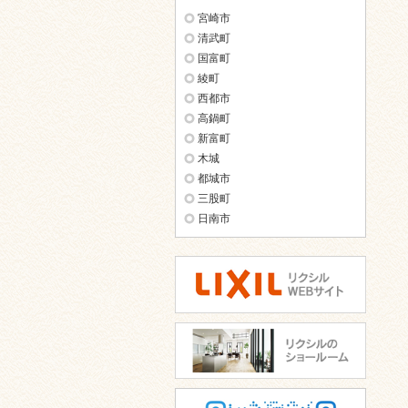
宮崎市
清武町
国富町
綾町
西都市
高鍋町
新富町
木城
都城市
三股町
日南市