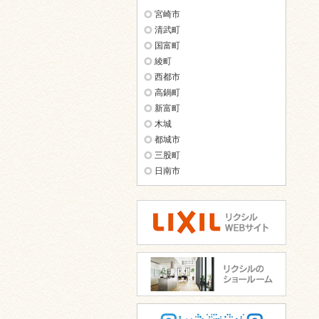
宮崎市
清武町
国富町
綾町
西都市
高鍋町
新富町
木城
都城市
三股町
日南市