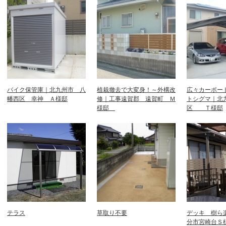
バイク保管庫｜北九州市 八
植栽撤去で大変身！～外構改
広々カーポー
幡西区 幸神 Ａ様邸
修｜工事遠賀郡 遠賀町 Ｍ
トシグマ｜北
様邸
区 Ｔ様邸
テラス
草取り不要
デッキ 樹ら
分市宮崎台Ｓ