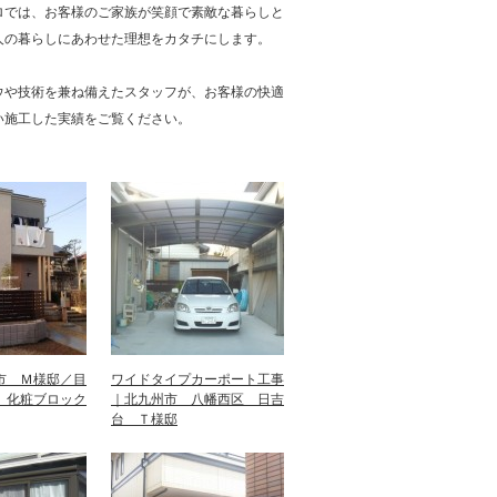
ロでは、お客様のご家族が笑顔で素敵な暮らしと
人の暮らしにあわせた理想をカタチにします。
ウや技術を兼ね備えたスタッフが、お客様の快適
い施工した実績をご覧ください。
市 Ｍ様邸／目
ワイドタイプカーポート工事
、化粧ブロック
｜北九州市 八幡西区 日吉
台 Ｔ様邸