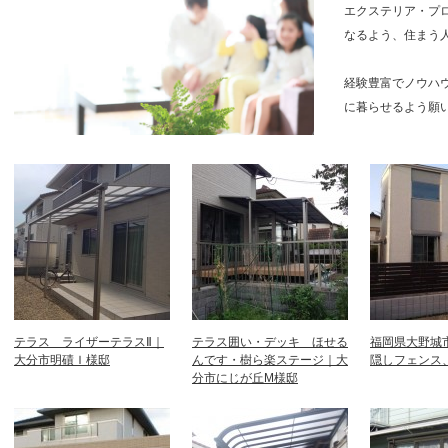
エクステリア・プ
なるよう、住まう
経験豊富でノウハ
に暮らせるよう願
テラス ライザーテラスⅡ｜
テラス囲い・デッキ ほせる
福岡県大野城
大分市明磧Ｉ様邸
んです・樹ら楽ステージ｜大
隠しフェンス
分市にじが丘M様邸