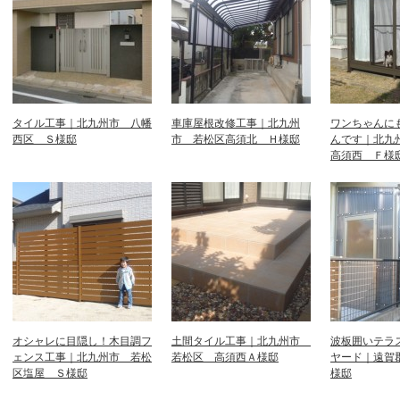
タイル工事｜北九州市 八幡
車庫屋根改修工事｜北九州
ワンちゃんに
西区 Ｓ様邸
市 若松区高須北 Ｈ様邸
んです｜北九
高須西 Ｆ様
オシャレに目隠し！木目調フ
土間タイル工事｜北九州市
波板囲いテラ
ェンス工事｜北九州市 若松
若松区 高須西Ａ様邸
ヤード｜遠賀
区塩屋 Ｓ様邸
様邸