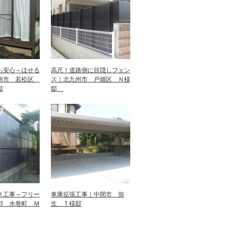
も安心～ほせる
高尺！道路側に目隠しフェン
州市 若松区
ス｜北九州市 戸畑区 Ｎ様
邸
邸
ス工事～フリー
車庫拡張工事｜中間市 弥
郡 水巻町 Ｍ
生 Ｔ様邸