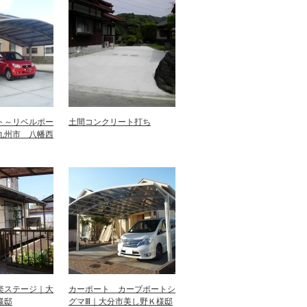
ト～リベルポー
土間コンクリート打ち
九州市 八幡西
楽ステージ｜大
カーポート カーブポートシ
様邸
グマⅢ｜大分市美し野Ｋ様邸