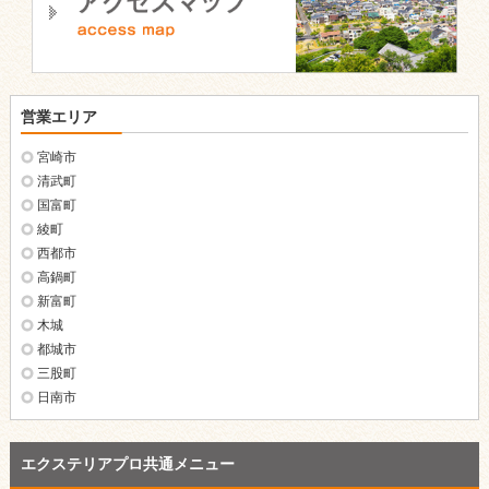
営業エリア
宮崎市
清武町
国富町
綾町
西都市
高鍋町
新富町
木城
都城市
三股町
日南市
エクステリアプロ共通メニュー