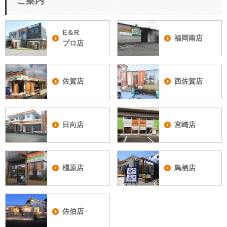
ご案内
E＆R
福岡南店
プロ店
佐賀店
西佐賀店
日向店
宮崎店
橿原店
鳥栖店
佐伯店