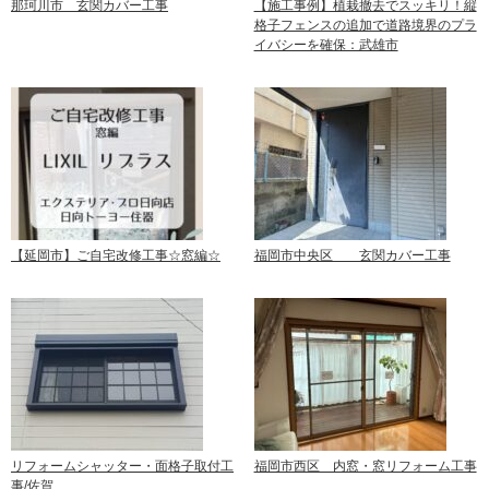
那珂川市 玄関カバー工事
【施工事例】植栽撤去でスッキリ！縦
格子フェンスの追加で道路境界のプラ
イバシーを確保：武雄市
【延岡市】ご自宅改修工事☆窓編☆
福岡市中央区 玄関カバー工事
リフォームシャッター・面格子取付工
福岡市西区 内窓・窓リフォーム工事
事/佐賀