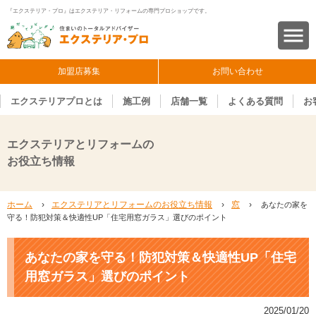
『エクステリア・プロ』はエクステリア・リフォームの専門プロショップです。
加盟店募集
お問い合わせ
エクステリアプロとは
施工例
店舗一覧
よくある質問
お
エクステリアとリフォームの
お役立ち情報
ホーム
›
エクステリアとリフォームのお役立ち情報
›
窓
›
あなたの家を
守る！防犯対策＆快適性UP「住宅用窓ガラス」選びのポイント
あなたの家を守る！防犯対策＆快適性UP「住宅
用窓ガラス」選びのポイント
2025/01/20